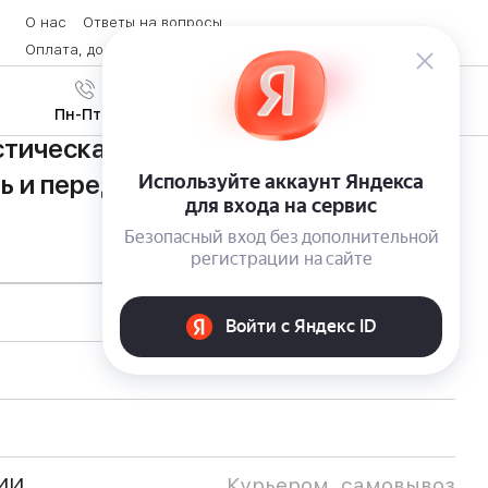
О нас
Ответы на вопросы
Оплата, доставка и возврат товара
Контакты
Вход
/
8 (800) 600-28-07
Регистрация
Пн-Пт с 9:00 до 19:00
тическая система Flip 3 от JBL —
ь и передовые технологии
ИИ
Курьером, самовывоз