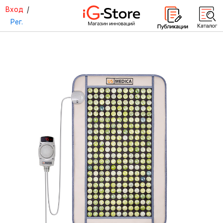
Вход
/
Рег.