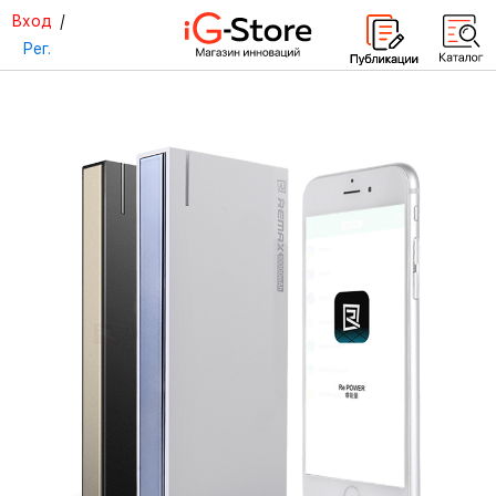
Вход
/
Рег.