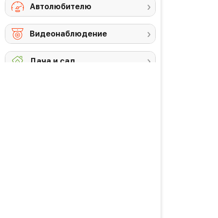
Автолюбителю
Видеонаблюдение
Дача и сад
Снегоуборочная
Триммеры
техника
Аккумуляторы и
Против комаров
ЗУ
Газонокосилки
Высоторезы /
кусторезы
Уход за садом
PREMIUM товары
Красота и здоровье
Личная гигиена
Уход за волосами
Водородная вода
Уход за кожей