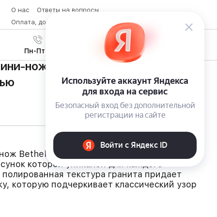
О нас
Ответы на вопросы
Оплата, доставка и возврат товара
Контакты
Вход
/
8 (800) 600-28-07
Регистрация
Пн-Пт с 9:00 до 19:00
ни-нож Bethel White от Victorinox с
тью
ж Bethel White от Victorinox имеет
исунок которой уникален для каждого
 полированная текстура гранита придает
у, которую подчеркивает классический узор