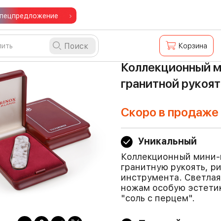
пецпредложение
Поиск
Корзина
Коллекционный ми
гранитной рукоя
Скоро в продаже
Уникальный
Коллекционный мини-но
гранитную рукоять, р
инструмента. Светлая
ножам особую эстетик
"соль с перцем".