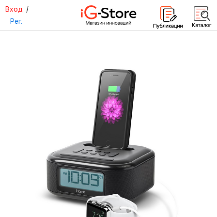
Вход
/
Рег.