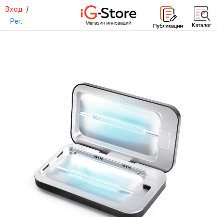
Вход
/
Рег.