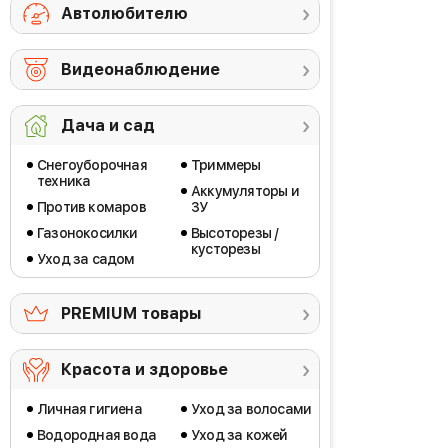
Автолюбителю
Видеонаблюдение
Дача и сад
Снегоуборочная
Триммеры
техника
Аккумуляторы и
Против комаров
ЗУ
Газонокосилки
Высоторезы /
кусторезы
Уход за садом
PREMIUM товары
Красота и здоровье
Личная гигиена
Уход за волосами
Водородная вода
Уход за кожей