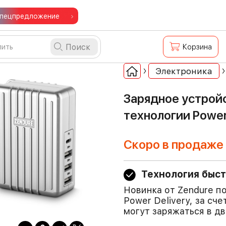
пецпредложение
Поиск
Корзина
Электроника
Зарядное устройс
технологии Power
Скоро в продаже
Технология быст
Новинка от Zendure п
Power Delivery, за с
могут заряжаться в дв