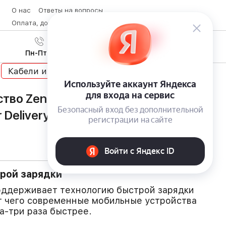
О нас
Ответы на вопросы
Оплата, доставка и возврат товара
Контакты
Вход
/
8 (800) 600-28-07
Регистрация
Пн-Пт с 9:00 до 19:00
Кабели и адаптеры
тво Zendure A-Series с поддержкой
 Delivery
рой зарядки
оддерживает технологию быстрой зарядки
чет чего современные мобильные устройства
а-три раза быстрее.