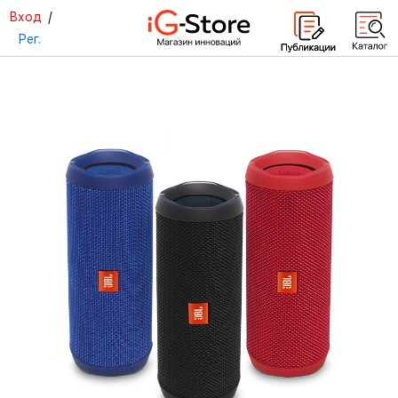
Вход
/
Рег.