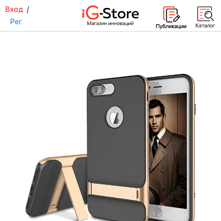
Вход
/
Рег.