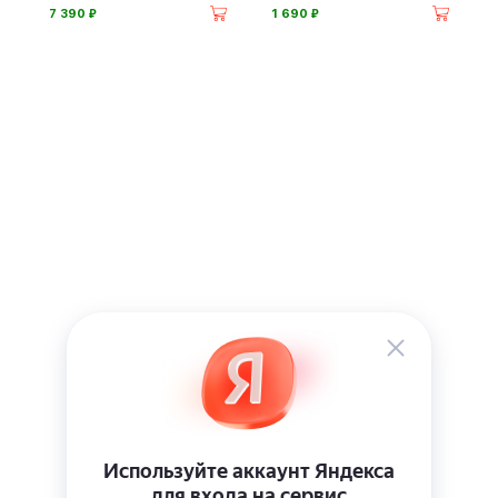
⃏
⃏
7 390
1 690