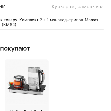
ИИ
Курьером, самовывоз
к товару. Комплект 2 в 1 монопод-трипод Momax
см (KMS4)
м покупают