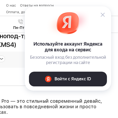
О нас
Ответы на вопросы
Оплата, доставка и возврат товара
Контакты
Вход
/
8 (800) 600-28-07
Регистрация
Пн-Пт с 9:00 до 19:00
онопод-трипод Momax Selfie Pro
(KMS4)
 Pro — это стильный современный девайс,
ьзовать в повседневной жизни и просто
ках.