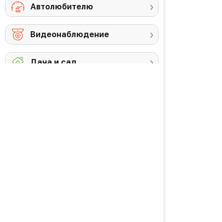
Автолюбителю
Видеонаблюдение
Дача и сад
Снегоуборочная
Триммеры
техника
Аккумуляторы и
Против комаров
ЗУ
Газонокосилки
Высоторезы /
кусторезы
Уход за садом
PREMIUM товары
Красота и здоровье
Личная гигиена
Уход за волосами
Водородная вода
Уход за кожей