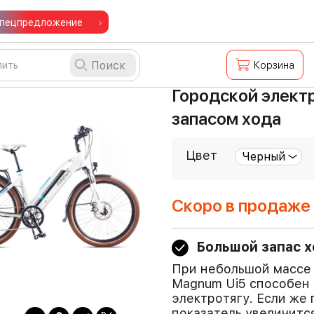
пецпредложение
Поиск
Корзина
Городской элект
запасом хода
Цвет
Скоро в продаже
Большой запас 
При небольшой массе 
Magnum Ui5 способен 
электротягу. Если же 
показатель увеличитс