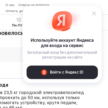
О нас
Ответы на вопросы
Оплата, доставка и возврат товара
Контакты
Вход
/
8 (800) 600-28-07
Регистрация
Пн-Пт с 9:00 до 19:00
ровелосипед Magnum Ui5 с большим
хода
в 23,5 кг городской электровелосипед
проехать до 50 км, используя только
помогать устройству, крутя педали,
я до 65 км!