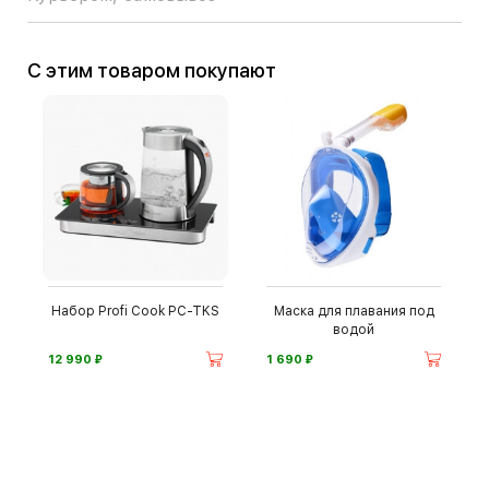
С этим товаром покупают
Набор Profi Cook PC-TKS
Маска для плавания под
водой
⃏
⃏
12 990
1 690