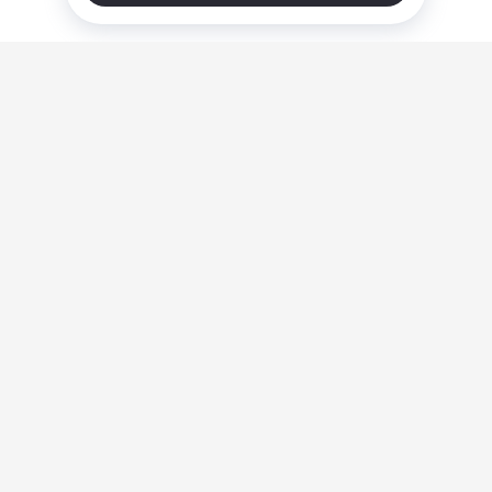
О нас
Ответы на вопросы
Персональные данные
Контакты
Оплата, доставка и возврат товара
Оферта
Политика конфиденциальности