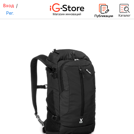
Вход
/
Рег.