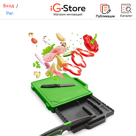
Вход
/
Рег.