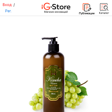
Вход
/
Рег.