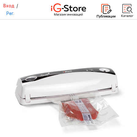
Вход
/
Рег.