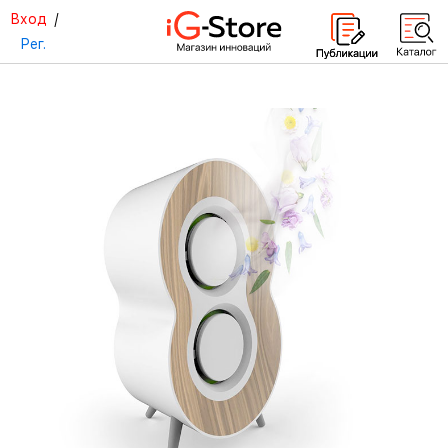
Вход
/
Рег.