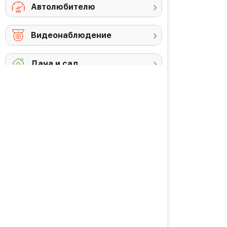
Автолюбителю
Видеонаблюдение
Дача и сад
Снегоуборочная
Триммеры
техника
Аккумуляторы и
Против комаров
ЗУ
Газонокосилки
Высоторезы /
кусторезы
Уход за садом
PREMIUM товары
Красота и здоровье
Личная гигиена
Уход за волосами
Водородная вода
Уход за кожей