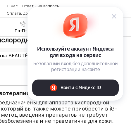
О нас
Ответы на вопросы
Оплата, доставка и возврат товара
Контакты
Вход
/
8 (800) 600-28-07
Регистрация
Пн-Пт с 9:00 до 19:00
слородной мезотерапии Phytosial
зотерапия
предназначены для аппарата кислородной
, который вы также можете приобрести в iG-
 метод введения препаратов не требует
безболезненна и не травматична для кожи.