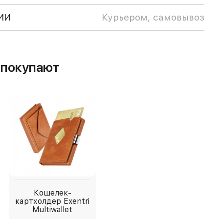
ИИ
Курьером, самовывоз
м покупают
Кошелек-
картхолдер Exentri
Multiwallet