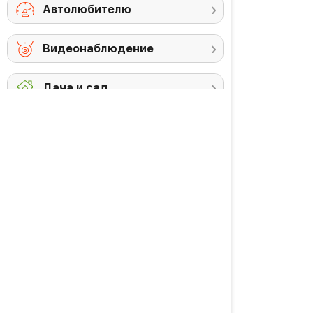
Автолюбителю
Видеонаблюдение
Дача и сад
Снегоуборочная
Триммеры
техника
Аккумуляторы и
Против комаров
ЗУ
Газонокосилки
Высоторезы /
кусторезы
Уход за садом
PREMIUM товары
Красота и здоровье
Личная гигиена
Уход за волосами
Водородная вода
Уход за кожей