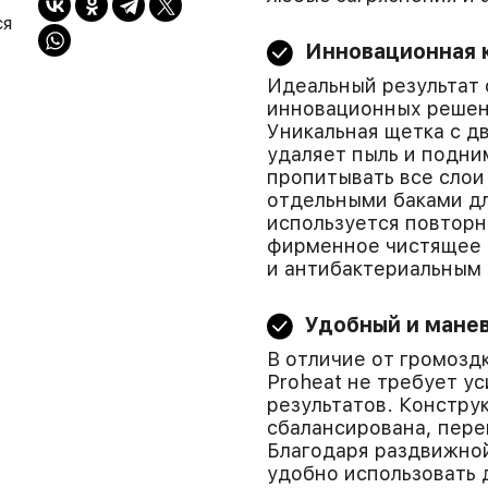
ся
Инновационная 
Идеальный результат 
инновационных решени
Уникальная щетка с 
удаляет пыль и подни
пропитывать все слои
отдельными баками дл
используется повторно
фирменное чистящее 
и антибактериальным
Удобный и мане
В отличие от громозд
Proheat не требует у
результатов. Констру
сбалансирована, пер
Благодаря раздвижной
удобно использовать 