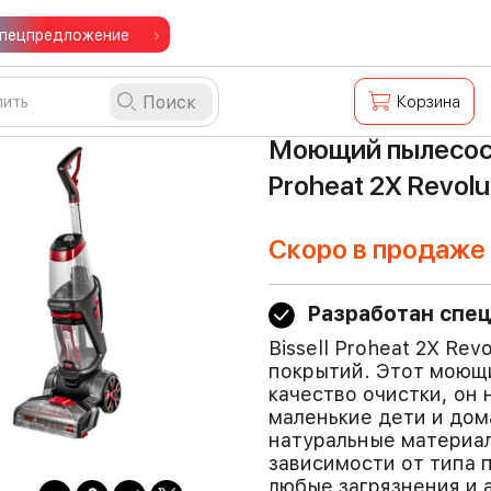
пецпредложение
Поиск
Корзина
Моющий пылесос 
Proheat 2X Revolu
Скоро в продаже
Разработан спец
Bissell Proheat 2X Re
покрытий. Этот моющ
качество очистки, он
маленькие дети и дом
натуральные материал
зависимости от типа 
любые загрязнения и 