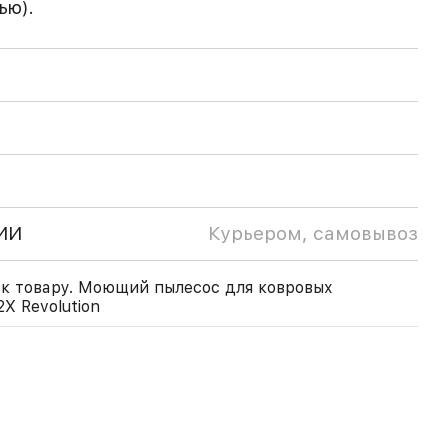
ью).
ИИ
Курьером, самовывоз
к товару. Моющий пылесос для ковровых
2X Revolution