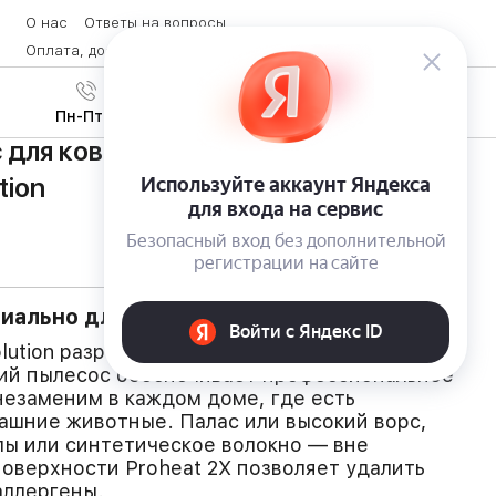
О нас
Ответы на вопросы
Оплата, доставка и возврат товара
Контакты
Вход
/
8 (800) 600-28-07
Регистрация
Пн-Пт с 9:00 до 19:00
для ковровых покрытий Bissell
tion
иально для ковровых покрытий
volution разработан специально для ковровых
ий пылесос обеспечивает профессиональное
 незаменим в каждом доме, где есть
ашние животные. Палас или высокий ворс,
ы или синтетическое волокно — вне
поверхности Proheat 2X позволяет удалить
аллергены.