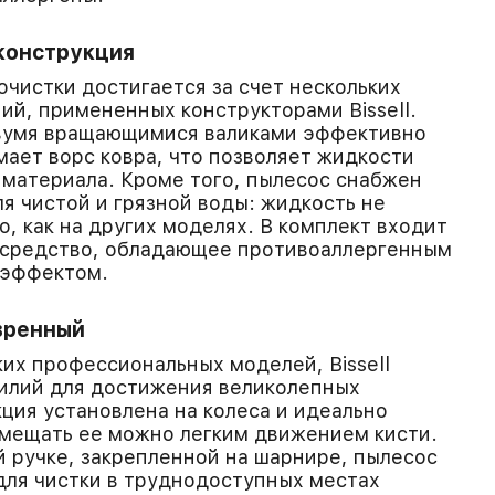
конструкция
очистки достигается за счет нескольких
й, примененных конструкторами Bissell.
двумя вращающимися валиками эффективно
мает ворс ковра, что позволяет жидкости
 материала. Кроме того, пылесос снабжен
я чистой и грязной воды: жидкость не
, как на других моделях. В комплект входит
средство, обладающее противоаллергенным
 эффектом.
вренный
ких профессиональных моделей, Bissell
силий для достижения великолепных
кция установлена на колеса и идеально
емещать ее можно легким движением кисти.
 ручке, закрепленной на шарнире, пылесос
для чистки в труднодоступных местах