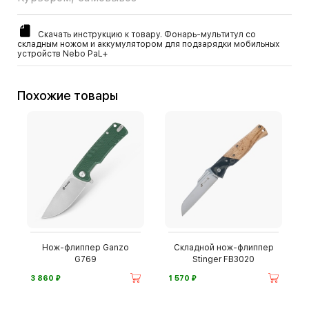
Скачать инструкцию к товару. Фонарь-мультитул со
складным ножом и аккумулятором для подзарядки мобильных
устройств Nebo PaL+
Похожие товары
Нож-флиппер Ganzo
Складной нож-флиппер
G769
Stinger FB3020
⃏
⃏
3 860
1 570