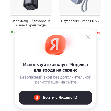
Сверхмощный пауэрбанк
Пауэрбанк UGreen PB727
Xiaomi HyperCharge
⃏
⃏
9 990
5 990