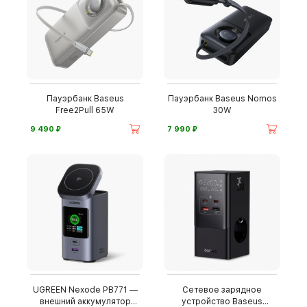
Пауэрбанк Baseus
Пауэрбанк Baseus Nomos
Free2Pull 65W
30W
⃏
⃏
9 490
7 990
UGREEN Nexode PB771 —
Сетевое зарядное
внешний аккумулятор
устройство Baseus