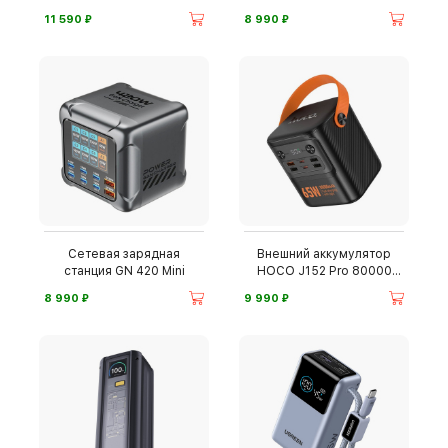
20000 мАч
PowerCombo
⃏
⃏
11 590
8 990
Сетевая зарядная
Внешний аккумулятор
станция GN 420 Mini
HOCO J152 Pro 80000
мА·ч
⃏
⃏
8 990
9 990