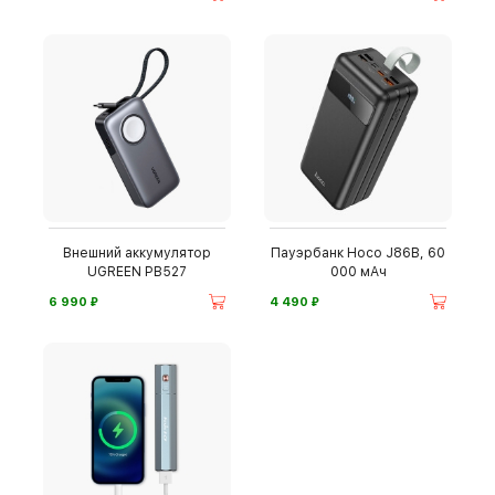
Внешний аккумулятор
Пауэрбанк Hoco J86B, 60
UGREEN PB527
000 мАч
⃏
⃏
6 990
4 490