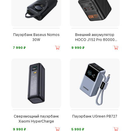
Пауэрбанк Baseus Nomos
Внешний аккумулятор
30W
HOCO J152 Pro 80000
мА·ч
⃏
⃏
7 990
9 990
Сверхмощный пауэрбанк
Пауэрбанк UGreen PB727
Xiaomi HyperCharge
⃏
⃏
9 990
5 990