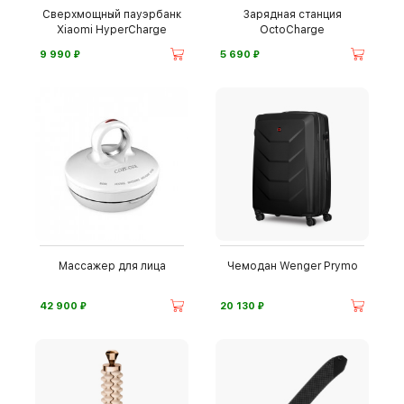
Сверхмощный пауэрбанк
Зарядная станция
Xiaomi HyperCharge
OctoCharge
⃏
⃏
9 990
5 690
Массажер для лица
Чемодан Wenger Prymo
⃏
⃏
42 900
20 130