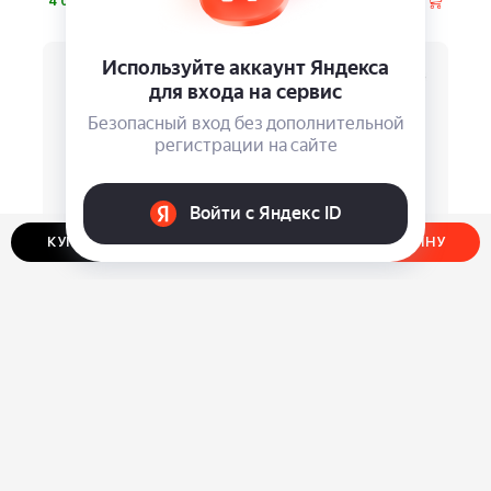
⃏
⃏
4 080
3 490
КУПИТЬ В ОДИН КЛИК
ДОБАВИТЬ В КОРЗИНУ
Перочинный нож-
Мультитул Stinger MT-
мультитул Stinger
GHK10
⃏
⃏
2 430
1 930