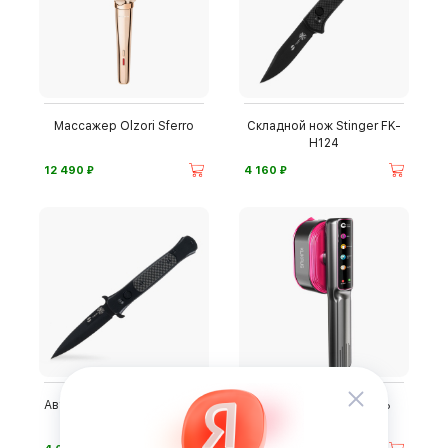
Массажер Olzori Sferro
Складной нож Stinger FK-
H124
⃏
⃏
12 490
4 160
Автоматический складной
Ручной отпариватель
нож Stinger FK-H126
Klikaus KL588A