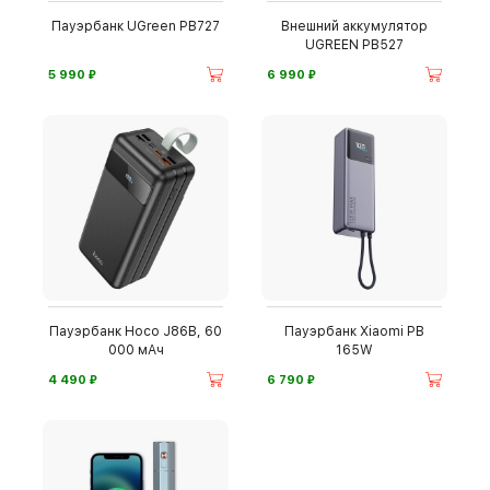
Пауэрбанк UGreen PB727
Внешний аккумулятор
UGREEN PB527
⃏
⃏
5 990
6 990
Пауэрбанк Hoco J86B, 60
Пауэрбанк Xiaomi PB
000 мАч
165W
⃏
⃏
4 490
6 790