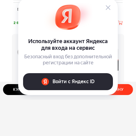
Бритва-шейвер Dewal
Отпугиватель собак
Beauty Shave
Andowl
⃏
⃏
2 690
1 950
КУПИТЬ В ОДИН КЛИК
ДОБАВИТЬ В КОРЗИНУ
Расческа Dewal Beauty
Набор сменных лезвий
Caramel
Erbe 96451
⃏
⃏
970
790