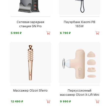
Сетевая зарядная
Пауэрбанк Xiaomi PB
станция GN Pro
165W
⃏
⃏
5 990
6 790
Массажер Olzori Sferro
Перкуссионный
массажер Olzori X-Lift Mini
⃏
⃏
12 490
9 990