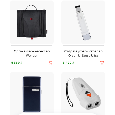
Органайзер-несессер
Ультразвуковой скрабер
Wenger
Olzori U-Sonic Ultra
⃏
⃏
5 560
6 490