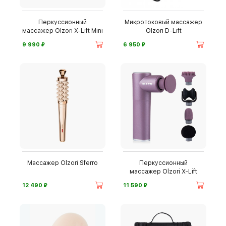
Перкуссионный
Микротоковый массажер
массажер Olzori X-Lift Mini
Olzori D-Lift
⃏
⃏
9 990
6 950
Массажер Olzori Sferro
Перкуссионный
массажер Olzori X-Lift
⃏
⃏
12 490
11 590