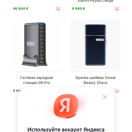
Xiaomi HyperCharge
⃏
⃏
45 600
9 990
Сетевая зарядная
Бритва-шейвер Dewal
станция GN Pro
Beauty Shave
⃏
⃏
5 990
2 690