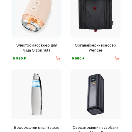
Электромассажер для
Органайзер-несессер
лица Olzori Yuta
Wenger
⃏
⃏
5 990
5 560
Водородный мист Esteau
Сверхмощный пауэрбанк