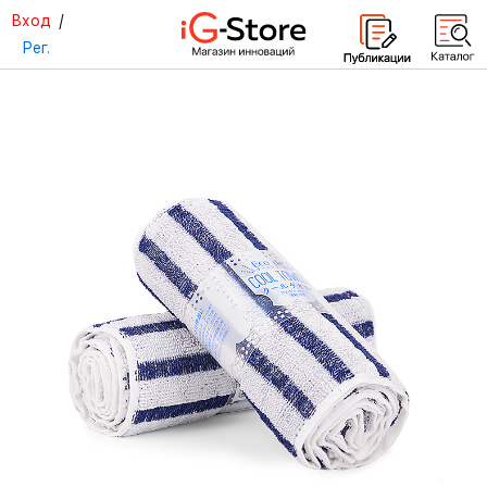
Вход
/
Рег.