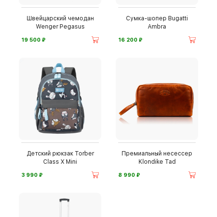
Швейцарский чемодан
Сумка-шопер Bugatti
Wenger Pegasus
Ambra
⃏
⃏
19 500
16 200
Детский рюкзак Torber
Премиальный несессер
Class X Mini
Klondike Tad
⃏
⃏
3 990
8 990