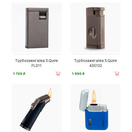
Турбозажигалка S.Quire
Турбозажигалка S.Quire
FL011
430132
⃏
⃏
1 700
1 990