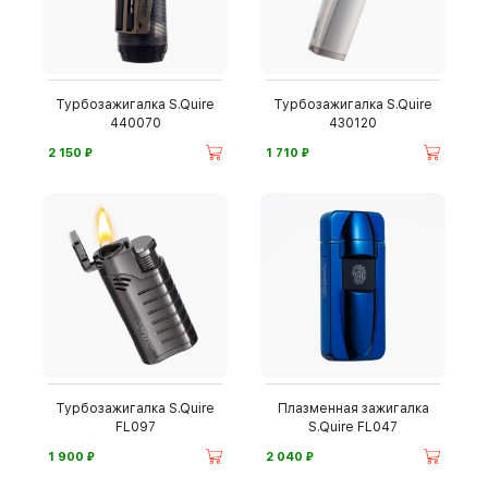
Турбозажигалка S.Quire
Турбозажигалка S.Quire
440070
430120
⃏
⃏
2 150
1 710
Турбозажигалка S.Quire
Плазменная зажигалка
FL097
S.Quire FL047
⃏
⃏
1 900
2 040