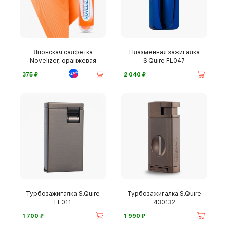
Японская салфетка
Плазменная зажигалка
Novelizer, оранжевая
S.Quire FL047
⃏
⃏
375
2 040
Турбозажигалка S.Quire
Турбозажигалка S.Quire
FL011
430132
⃏
⃏
1 700
1 990