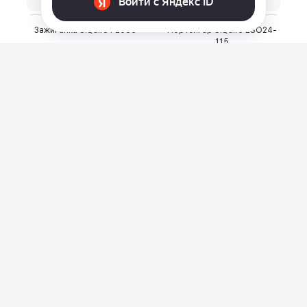
Зажигалка S.Quire FL086
Портсигар S.Quire LSO24-
115
⃏
⃏
1 040
745
О нас