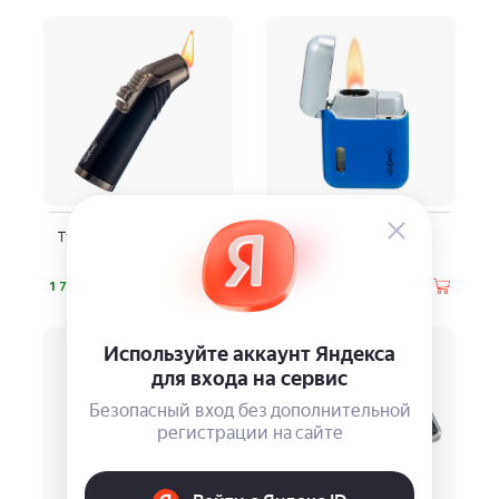
Турбозажигалка S.Quire
Зажигалка S.QUIRE
430123
⃏
⃏
1 710
1 110