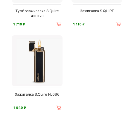
Турбозажигалка S.Quire
Зажигалка S.QUIRE
430123
⃏
⃏
1 710
1 110
Зажигалка S.Quire FL086
⃏
1 040