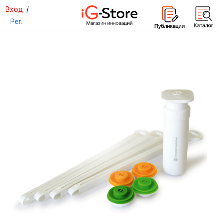
Вход
/
Рег.