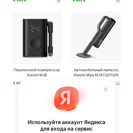
⃏
⃏
8 990
4 590
Переносной компрессор
Автомобильный пылесос
Xiaomi MJB
Xiaomi Mijia MJXCQ01QW
⃏
⃏
3 990
6 490