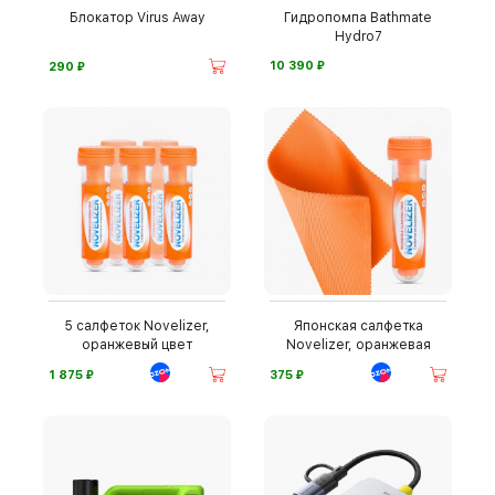
Блокатор Virus Away
Гидропомпа Bathmate
Hydro7
⃏
⃏
10 390
290
5 салфеток Novelizer,
Японская салфетка
оранжевый цвет
Novelizer, оранжевая
⃏
⃏
1 875
375