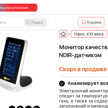
пецпредложение
Поиск
Корзина
Офис ХХI века
Монитор качеств
NDIR-датчиком
Скоро в продаже
Анализирует во
Электронный монитор
следит за температур
газа, а также за сод
загрязнений и мелкод