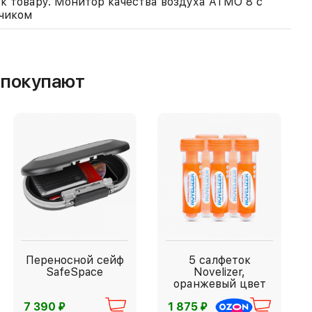
к товару. Монитор качества воздуха ATMO 8 с
чиком
м покупают
Переносной сейф
5 салфеток
SafeSpace
Novelizer,
оранжевый цвет
⃏
⃏
7 390
1 875