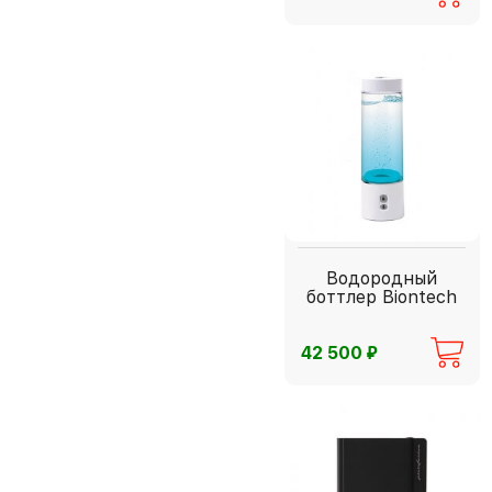
Водородный
боттлер Biontech
⃏
42 500