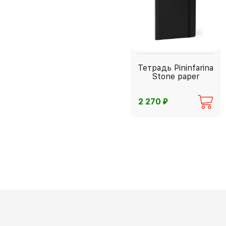
Тетрадь Pininfarina
Stone paper
⃏
2 270