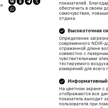
показателей. Благода
ся
обеспечить в своем д
самочувствия, повыше
отдыха.
Высокоточная с
Определение загрязн
современного NDIR-да
отраженной длине во
совместно с лазерны
чувствительными эле
тестируемого воздуха
измерений для всего
Информативный
На цветном экране с 
отображаются все дан
показатель выходит з
пользователя при пом