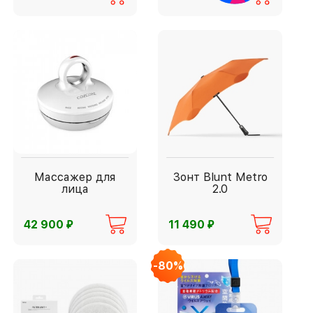
Массажер для
Зонт Blunt Metro
лица
2.0
⃏
⃏
42 900
11 490
-80%