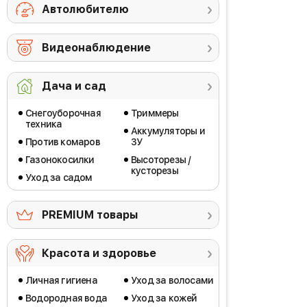
Автолюбителю
Видеонаблюдение
Дача и сад
Снегоуборочная
Триммеры
техника
Аккумуляторы и
Против комаров
ЗУ
Газонокосилки
Высоторезы /
кусторезы
Уход за садом
PREMIUM товары
Красота и здоровье
Личная гигиена
Уход за волосами
Водородная вода
Уход за кожей