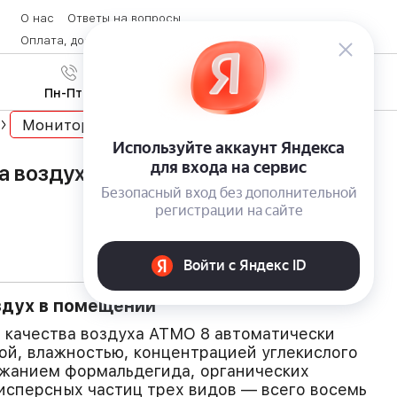
О нас
Ответы на вопросы
Оплата, доставка и возврат товара
Контакты
Вход
/
8 (800) 600-28-07
Регистрация
Пн-Пт с 9:00 до 19:00
Мониторы погоды
а воздуха ATMO 8 с инфракрасным
здух в помещении
 качества воздуха ATMO 8 автоматически
ой, влажностью, концентрацией углекислого
ержанием формальдегида, органических
исперсных частиц трех видов — всего восемь