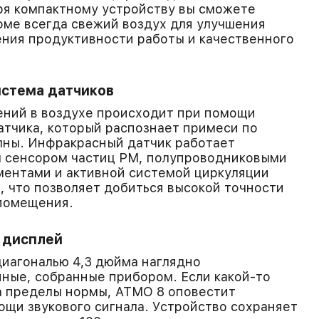
ря компактному устройству вы сможете
оме всегда свежий воздух для улучшения
ния продуктивности работы и качественного
истема датчиков
ений в воздухе происходит при помощи
тчика, который распознает примеси по
лны. Инфракрасный датчик работает
м сенсором частиц PM, полупроводниковыми
ментами и активной системой циркуляции
, что позволяет добиться высокой точности
 помещения.
 дисплей
диагональю 4,3 дюйма наглядно
ные, собранные прибором. Если какой-то
а пределы нормы, ATMO 8 оповестит
ощи звукового сигнала. Устройство сохраняет