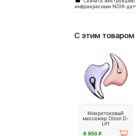
Скачать инструкцию 
инфракрасным NDIR-дат
С этим товаро
Микротоковый
массажер Olzori D-
Lift
⃏
6 950