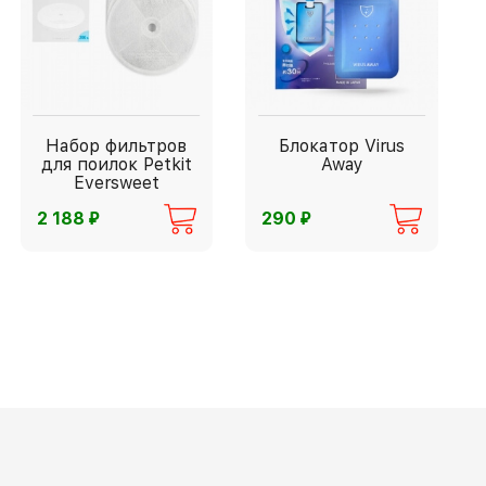
Набор фильтров
Блокатор Virus
для поилок Petkit
Away
Eversweet
⃏
⃏
2 188
290