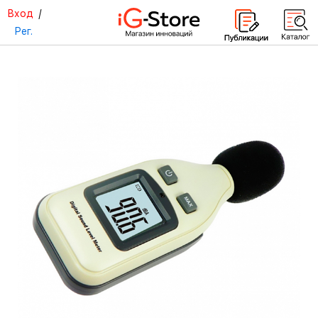
Вход
/
Рег.