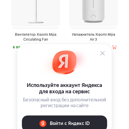
Вентилятор Xiaomi Mijia
Увлажнитель Xiaomi Mijia
Circulating Fan
Air 3
⃏
⃏
6 990
3 790