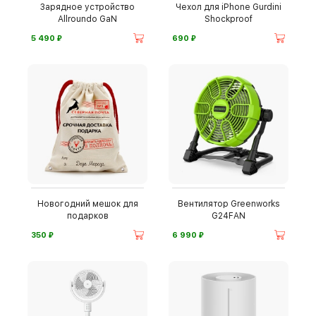
Зарядное устройство
Чехол для iPhone Gurdini
Allroundo GaN
Shockproof
⃏
⃏
5 490
690
Новогодний мешок для
Вентилятор Greenworks
подарков
G24FAN
⃏
⃏
350
6 990