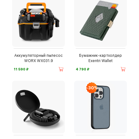
Аккумуляторный пылесос
Бумажник-картхолдер
WORX WX031.9
Exentri Wallet
⃏
⃏
11 590
4 790
-30%