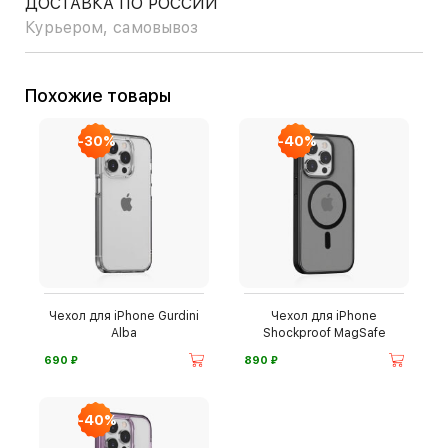
ДОСТАВКА ПО РОССИИ
Курьером, самовывоз
Похожие товары
-30%
-40%
Чехол для iPhone Gurdini
Чехол для iPhone
Alba
Shockproof MagSafe
⃏
⃏
690
890
-40%