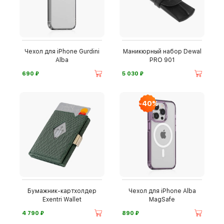
Чехол для iPhone Gurdini
Маникюрный набор Dewal
Alba
PRO 901
⃏
⃏
690
5 030
-40%
Бумажник-картхолдер
Чехол для iPhone Alba
Exentri Wallet
MagSafe
⃏
⃏
4 790
890