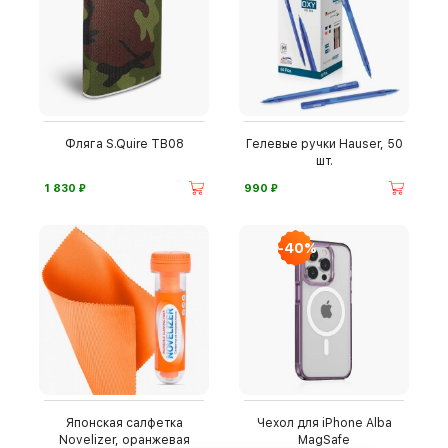
Фляга S.Quire TB08
Гелевые ручки Hauser, 50
шт.
⃏
⃏
1 830
990
-40%
Японская салфетка
Чехол для iPhone Alba
Novelizer, оранжевая
MagSafe