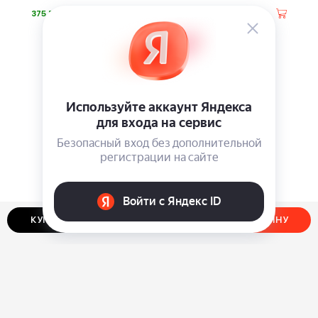
⃏
⃏
375
890
КУПИТЬ В ОДИН КЛИК
ДОБАВИТЬ В КОРЗИНУ