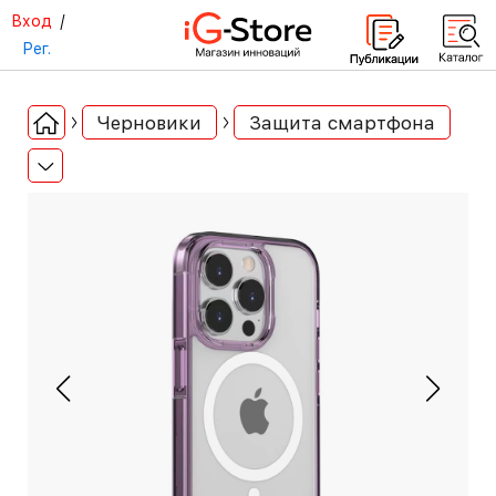
Вход
/
Рег.
Черновики
Защита смартфона
-40%