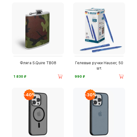
Фляга S.Quire TB08
Гелевые ручки Hauser, 50
шт.
⃏
⃏
1 830
990
-40%
-30%