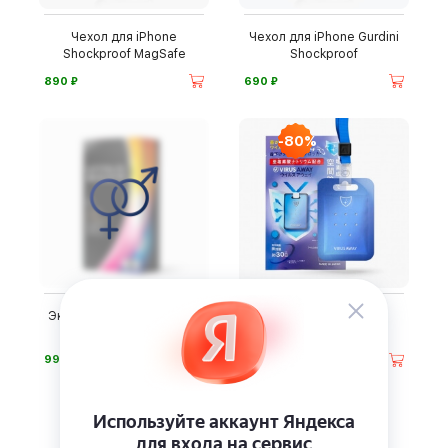
Чехол для iPhone
Чехол для iPhone Gurdini
Shockproof MagSafe
Shockproof
⃏
⃏
890
690
-80%
Экопрезервативы Vitalis,
Блокатор Virus Away
12 шт.
⃏
⃏
990
290