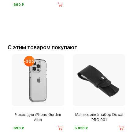
⃏
690
С этим товаром покупают
-30%
Чехол для iPhone Gurdini
Маникюрный набор Dewal
Alba
PRO 901
⃏
⃏
690
5 030