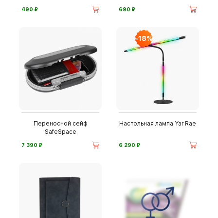
⃏
⃏
490
690
-18%
Переносной сейф
Настольная лампа Yar Rae
SafeSpace
⃏
⃏
7 390
6 290