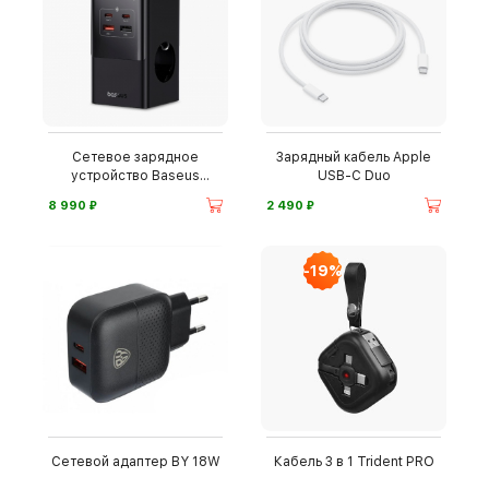
Сетевое зарядное
Зарядный кабель Apple
устройство Baseus
USB-C Duo
PowerCombo
⃏
⃏
8 990
2 490
-19%
Сетевой адаптер BY 18W
Кабель 3 в 1 Trident PRO