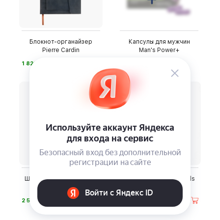
Блокнот-органайзер
Капсулы для мужчин
Pierre Cardin
Man's Power+
⃏
⃏
2 490
1 820
-13%
Шейный массажер Rozia
Наушники Apple AirPods
OR-8017
Pro 2, USB-C
⃏
⃏
2 590
27 990