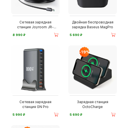
Сетевая зарядная
Двойная беспроводная
станция Joyroom JR-
зарядка Baseus MagPro
TRD01
⃏
⃏
8 990
5 690
-19%
Сетевая зарядная
Зарядная станция
станция GN Pro
OctoCharge
⃏
⃏
5 990
5 690