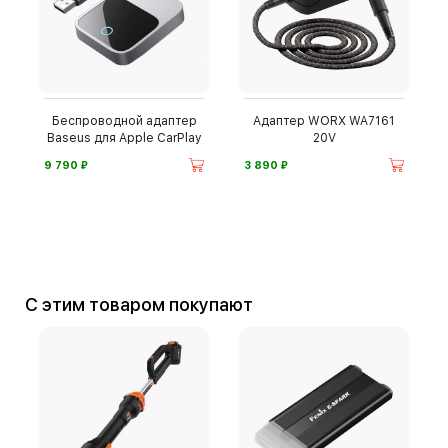
Беспроводной адаптер
Адаптер WORX WA7161
Baseus для Apple CarPlay
20V
⃏
⃏
9 790
3 890
С этим товаром покупают