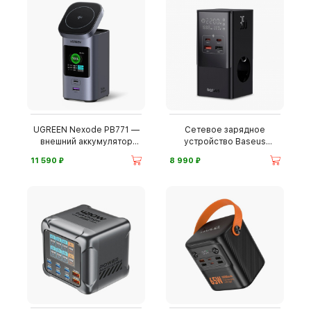
UGREEN Nexode PB771 —
Сетевое зарядное
внешний аккумулятор
устройство Baseus
20000 мАч
PowerCombo
⃏
⃏
11 590
8 990