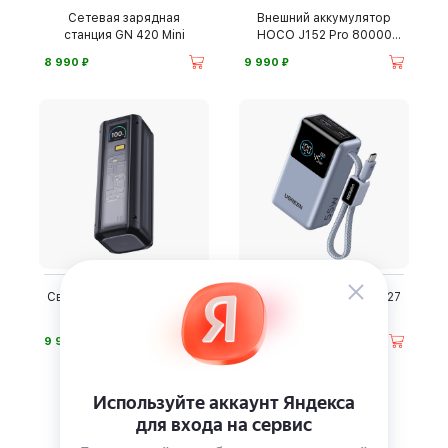
Сетевая зарядная
Внешний аккумулятор
станция GN 420 Mini
HOCO J152 Pro 80000
мА·ч
⃏
⃏
8 990
9 990
Сверхмощный пауэрбанк
Пауэрбанк UGreen PB727
Xiaomi HyperCharge
⃏
⃏
9 990
5 990