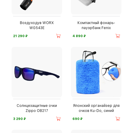
Воздуходув WORX
Компактный фонарь-
WG543E
пауэрбанк Fenix
⃏
⃏
21 290
4 890
Солнцезащитные очки
Японский органайзер для
Zippo OB217
очков Ku-Do, синий
⃏
⃏
3 290
690