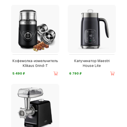
Кофемолка-измельчитель
Капучинатор Maestri
Klikaus Grind-T
House Lite
⃏
⃏
5 490
6 790