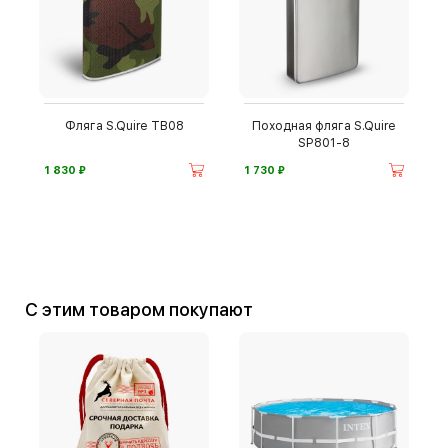
Фляга S.Quire TB08
Походная фляга S.Quire
SP801-8
⃏
⃏
1 830
1 730
С этим товаром покупают