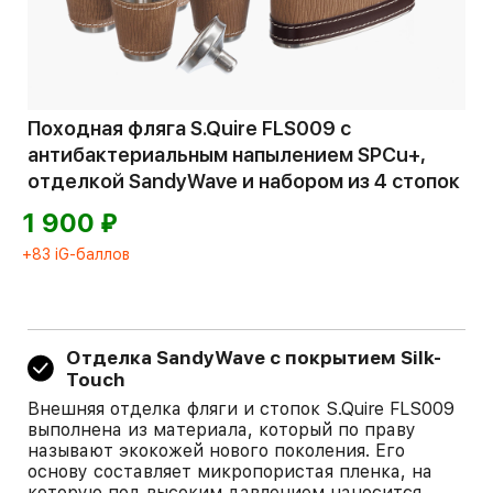
Походная фляга S.Quire FLS009 с
антибактериальным напылением SPCu+,
отделкой SandyWave и набором из 4 стопок
⃏
1 900
+83 iG-баллов
Отделка SandyWave с покрытием Silk-
Touch
Внешняя отделка фляги и стопок S.Quire FLS009
выполнена из материала, который по праву
называют экокожей нового поколения. Его
основу составляет микропористая пленка, на
которую под высоким давлением наносится