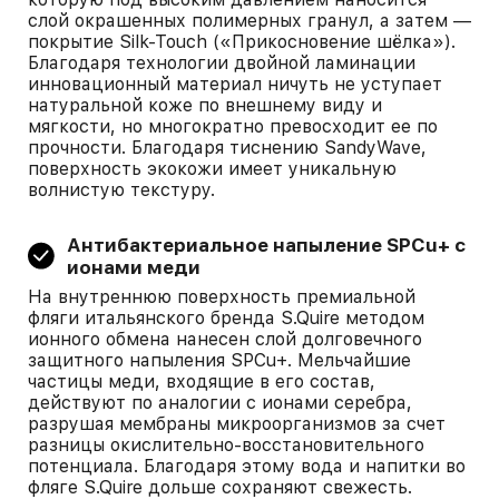
слой окрашенных полимерных гранул, а затем —
покрытие Silk-Touch («Прикосновение шёлка»).
Благодаря технологии двойной ламинации
инновационный материал ничуть не уступает
натуральной коже по внешнему виду и
мягкости, но многократно превосходит ее по
прочности. Благодаря тиснению SandyWave,
поверхность экокожи имеет уникальную
волнистую текстуру.
Антибактериальное напыление SPCu+ с
ионами меди
На внутреннюю поверхность премиальной
фляги итальянского бренда S.Quire методом
ионного обмена нанесен слой долговечного
защитного напыления SPCu+. Мельчайшие
частицы меди, входящие в его состав,
действуют по аналогии с ионами серебра,
разрушая мембраны микроорганизмов за счет
разницы окислительно-восстановительного
потенциала. Благодаря этому вода и напитки во
фляге S.Quire дольше сохраняют свежесть.