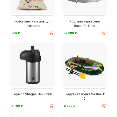
Новогодний мешок для
Круглый каркасный
подарков
бассейн Intex
⃏
⃏
350
57 290
Термос Stinger HP-3000H
Надувная лодка Seahawk
2
⃏
⃏
5 700
8 790