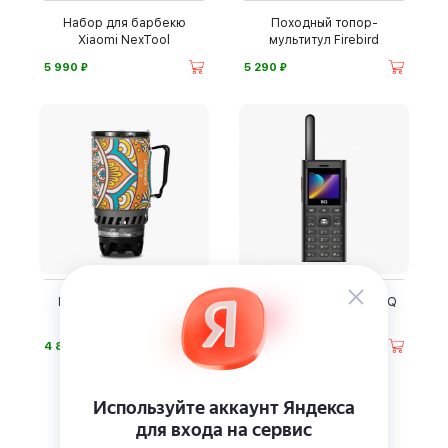
Набор для барбекю
Походный топор-
Xiaomi NexTool
мультитул Firebird
⃏
⃏
5 990
5 290
Походная мини-кухня
Мобильный телефон BQ
Adimanti AD-10A
2010 Talkie
⃏
⃏
4 880
4 990