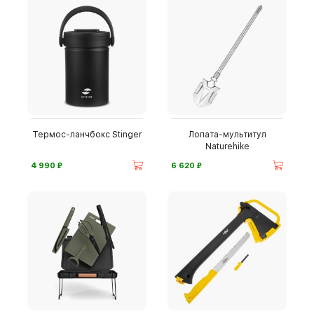
Термос-ланчбокс Stinger
Лопата-мультитул
Naturehike
⃏
⃏
4 990
6 620