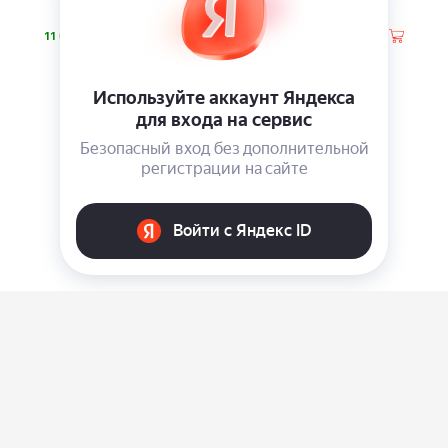
WORX WX031.9
⃏
⃏
11 590
9 490