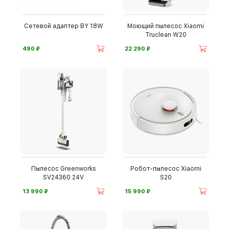
Сетевой адаптер BY 18W
Моющий пылесос Xiaomi
Truclean W20
⃏
⃏
490
22 290
Пылесос Greenworks
Робот-пылесос Xiaomi
SV24360 24V
S20
⃏
⃏
13 990
15 990