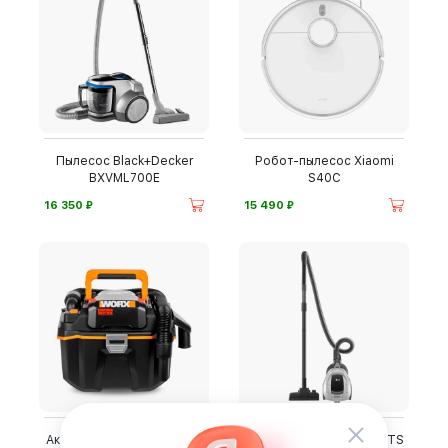
Пылесос Black+Decker
Робот-пылесос Xiaomi
BXVML700E
S40C
⃏
⃏
16 350
15 490
Аккумуляторный пылесос
Пылесос LG VC5420NNTS