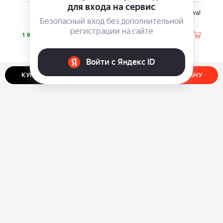
Метеостанция
Маникюрный набор Dewal
MiaoMiaoCE
Beauty MSZ
⃏
⃏
1 990
575
КУПИТЬ В ОДИН КЛИК
ДОБАВИТЬ В КОРЗИНУ