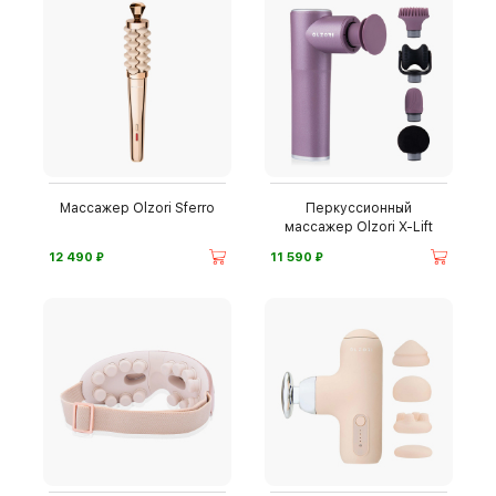
Массажер Olzori Sferro
Перкуссионный
массажер Olzori X-Lift
⃏
⃏
12 490
11 590