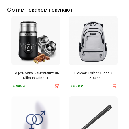
С этим товаром покупают
Кофемолка-измельчитель
Рюкзак Torber Class X
Klikaus Grind-T
T80022
⃏
⃏
5 490
3 890