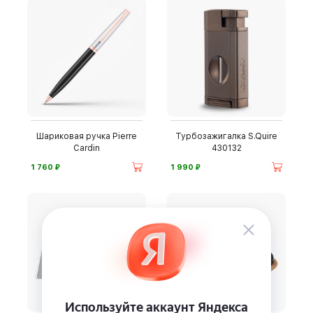
Шариковая ручка Pierre
Турбозажигалка S.Quire
Cardin
430132
⃏
⃏
1 760
1 990