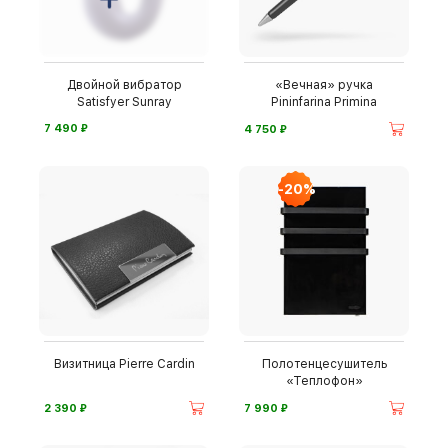
Двойной вибратор
«Вечная» ручка
Satisfyer Sunray
Pininfarina Primina
⃏
⃏
7 490
4 750
-20%
Визитница Pierre Cardin
Полотенцесушитель
«Теплофон»
⃏
⃏
2 390
7 990