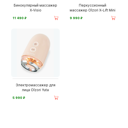
Бинокулярный массажер
Перкуссионный
X-Visio
массажер Olzori X-Lift Mini
⃏
⃏
11 490
9 990
Электромассажер для
лица Olzori Yuta
⃏
5 990