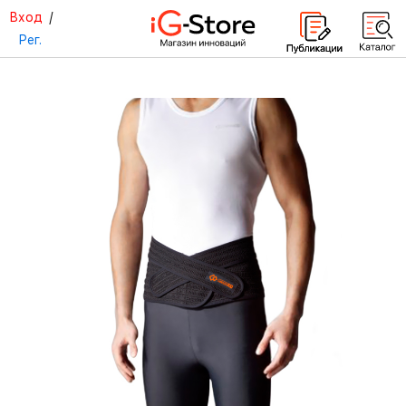
Вход
/
Рег.