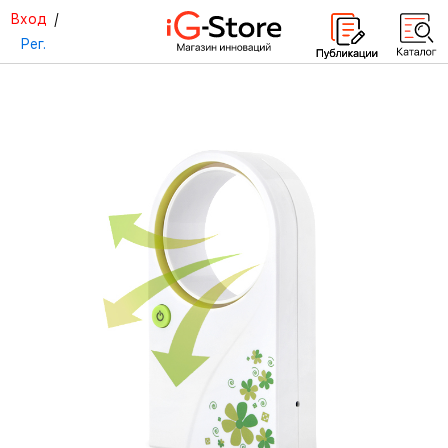
Вход
/
Рег.