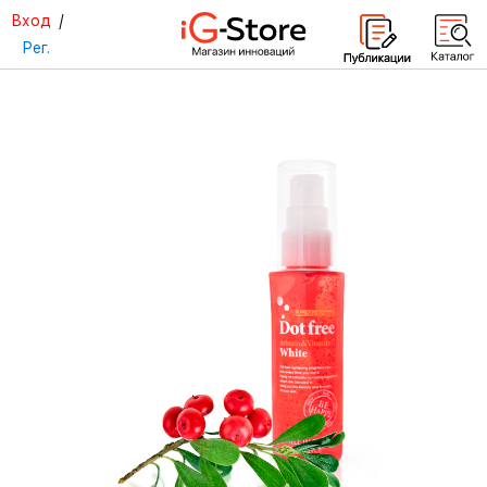
Вход
/
Рег.