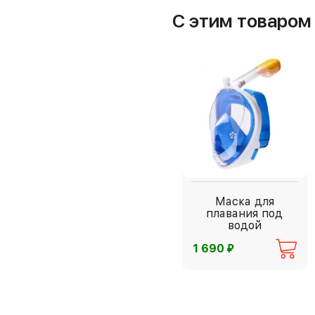
С этим товаро
Маска для
плавания под
водой
⃏
1 690