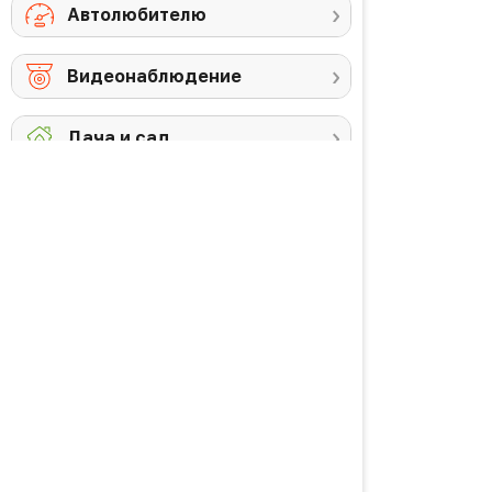
Автолюбителю
Видеонаблюдение
Дача и сад
Снегоуборочная
Триммеры
техника
Аккумуляторы и
Против комаров
ЗУ
Газонокосилки
Высоторезы /
кусторезы
Уход за садом
PREMIUM товары
Красота и здоровье
Личная гигиена
Уход за волосами
Водородная вода
Уход за кожей