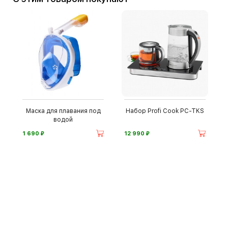
Маска для плавания под
Набор Profi Cook PC-TKS
водой
⃏
⃏
1 690
12 990