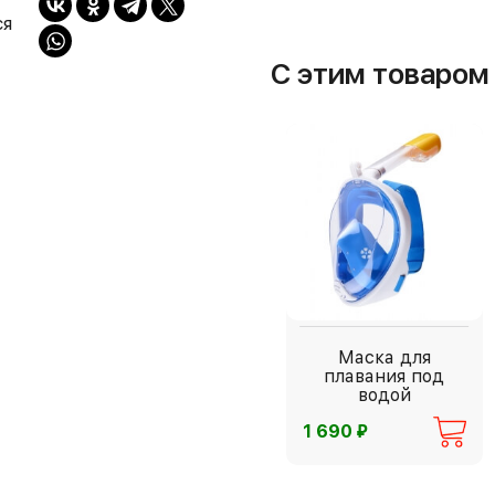
ся
С этим товаро
Маска для
плавания под
водой
⃏
1 690