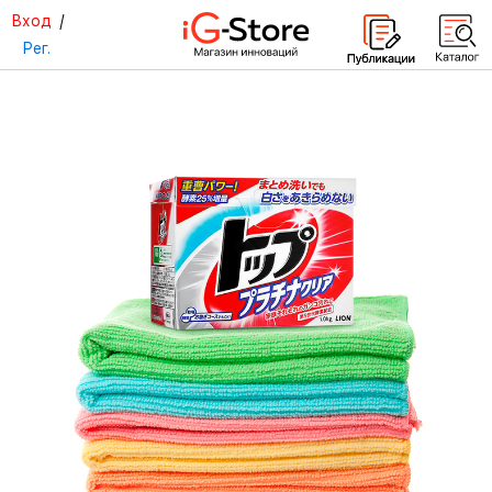
Вход
/
Рег.