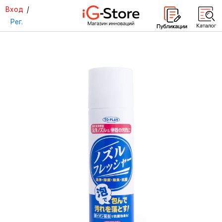
Вход
/
Рег.