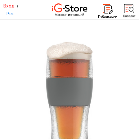
Вход
/
Рег.